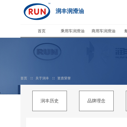
润丰润滑油
首页
乘用车润滑油
商用车润滑油
首页
∷
关于润丰
∷
资质荣誉
润丰历史
品牌理念