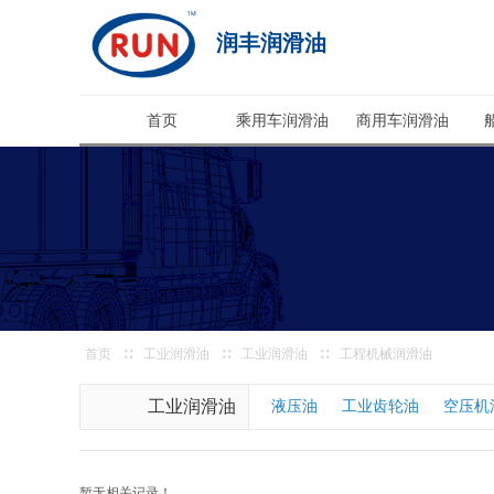
润丰润滑油
首页
乘用车润滑油
商用车润滑油
首页
∷
工业润滑油
∷
工业润滑油
∷
工程机械润滑油
工业润滑油
液压油
工业齿轮油
空压机
|
|
暂无相关记录！