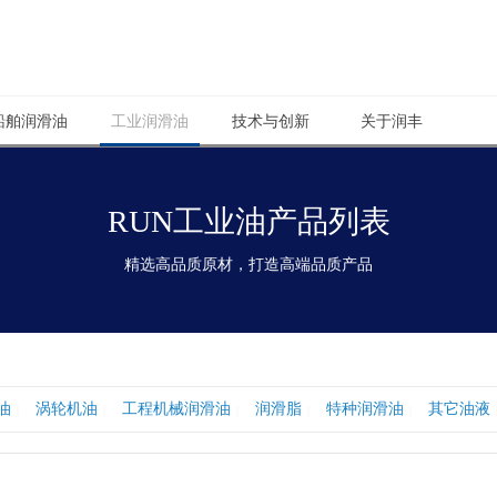
船舶润滑油
工业润滑油
技术与创新
关于润丰
RUN工业油产品列表
精选高品质原材，打造高端品质产品
油
涡轮机油
工程机械润滑油
润滑脂
特种润滑油
其它油液
|
|
|
|
|